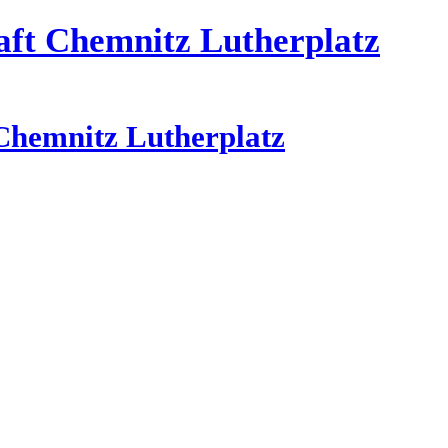
aft Chemnitz Lutherplatz
Chemnitz Lutherplatz