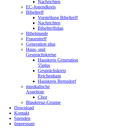
Nachrichten
EC-Jugendkreis
Bibeltreff
Vorstellung Bibeltreff
Nachrichten
Bibeltreffplan
Bibelstunde
Frauentreff
Generation plus
Haus- und
Gesprächskreise
Hauskreis Generation
55plus
Gesprächskreis
Reichenhain
Hauskreis Bernsdorf
musikalische
Angebote
Chor
Blaukreuz-Gruppe
Download
Kontakt
Spenden
Impressum