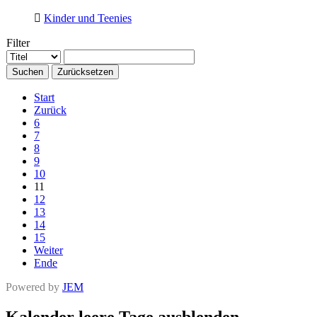
Kinder und Teenies
Filter
Suchen
Zurücksetzen
Start
Zurück
6
7
8
9
10
11
12
13
14
15
Weiter
Ende
Powered by
JEM