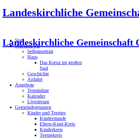
Landeskirchliche Gemeinsch
Landeskirchliche Gemeinschaft 
Start
Wer sind wir
Selbstportrait
Haus
Das Kreuz im großen
Saal
Geschichte
Anfahrt
Angebote
Terminliste
Kalender
Livestream
Gemeindegruppen
Kinder und Teenies
Kinderstunde
Eltern-Kind-Kreis
Kinderkreis
Teeniekreis