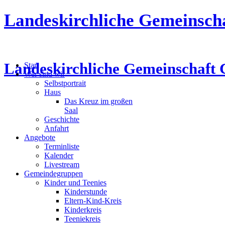
Landeskirchliche Gemeinsch
Landeskirchliche Gemeinschaft 
Start
Wer sind wir
Selbstportrait
Haus
Das Kreuz im großen
Saal
Geschichte
Anfahrt
Angebote
Terminliste
Kalender
Livestream
Gemeindegruppen
Kinder und Teenies
Kinderstunde
Eltern-Kind-Kreis
Kinderkreis
Teeniekreis