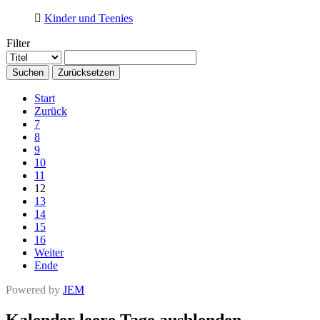
Kinder und Teenies
Filter
Suchen
Zurücksetzen
Start
Zurück
7
8
9
10
11
12
13
14
15
16
Weiter
Ende
Powered by
JEM