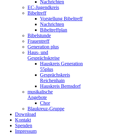
Nachrichten
EC-Jugendkreis
Bibeltreff
Vorstellung Bibeltreff
Nachrichten
Bibeltreffplan
Bibelstunde
Frauentreff
Generation plus
Haus- und
Gesprächskreise
Hauskreis Generation
55plus
Gesprächskreis
Reichenhain
Hauskreis Bernsdorf
musikalische
Angebote
Chor
Blaukreuz-Gruppe
Download
Kontakt
Spenden
Impressum