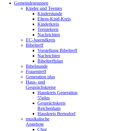
Gemeindegruppen
Kinder und Teenies
Kinderstunde
Eltern-Kind-Kreis
Kinderkreis
Teeniekreis
Nachrichten
EC-Jugendkreis
Bibeltreff
Vorstellung Bibeltreff
Nachrichten
Bibeltreffplan
Bibelstunde
Frauentreff
Generation plus
Haus- und
Gesprächskreise
Hauskreis Generation
55plus
Gesprächskreis
Reichenhain
Hauskreis Bernsdorf
musikalische
Angebote
Chor