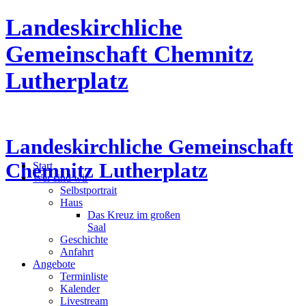
Landeskirchliche
Gemeinschaft Chemnitz
Lutherplatz
Landeskirchliche Gemeinschaft
Chemnitz Lutherplatz
Start
Wer sind wir
Selbstportrait
Haus
Das Kreuz im großen
Saal
Geschichte
Anfahrt
Angebote
Terminliste
Kalender
Livestream