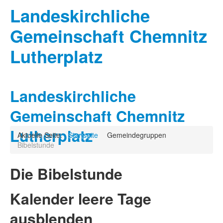
Landeskirchliche
Gemeinschaft Chemnitz
Lutherplatz
Landeskirchliche
Gemeinschaft Chemnitz
Lutherplatz
Aktuelle Seite:
Startseite
Gemeindegruppen
Bibelstunde
Die Bibelstunde
Kalender leere Tage
ausblenden