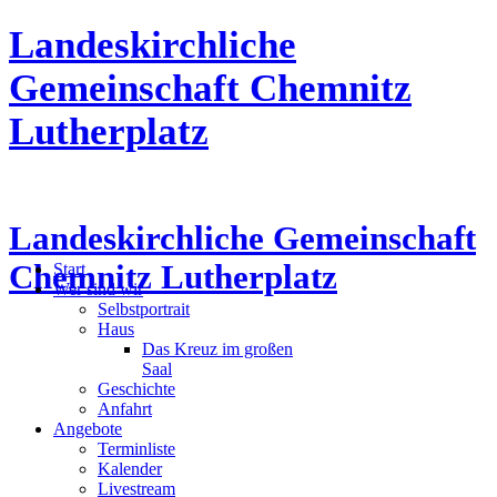
Landeskirchliche
Gemeinschaft Chemnitz
Lutherplatz
Landeskirchliche Gemeinschaft
Chemnitz Lutherplatz
Start
Wer sind wir
Selbstportrait
Haus
Das Kreuz im großen
Saal
Geschichte
Anfahrt
Angebote
Terminliste
Kalender
Livestream