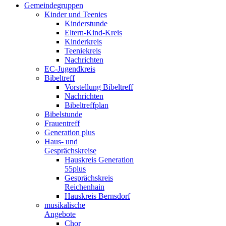
Gemeindegruppen
Kinder und Teenies
Kinderstunde
Eltern-Kind-Kreis
Kinderkreis
Teeniekreis
Nachrichten
EC-Jugendkreis
Bibeltreff
Vorstellung Bibeltreff
Nachrichten
Bibeltreffplan
Bibelstunde
Frauentreff
Generation plus
Haus- und
Gesprächskreise
Hauskreis Generation
55plus
Gesprächskreis
Reichenhain
Hauskreis Bernsdorf
musikalische
Angebote
Chor