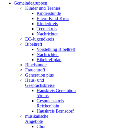
Gemeindegruppen
Kinder und Teenies
Kinderstunde
Eltern-Kind-Kreis
Kinderkreis
Teeniekreis
Nachrichten
EC-Jugendkreis
Bibeltreff
Vorstellung Bibeltreff
Nachrichten
Bibeltreffplan
Bibelstunde
Frauentreff
Generation plus
Haus- und
Gesprächskreise
Hauskreis Generation
55plus
Gesprächskreis
Reichenhain
Hauskreis Bernsdorf
musikalische
Angebote
Chor