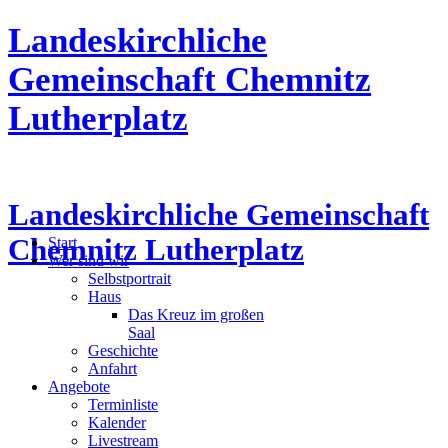
Landeskirchliche
Gemeinschaft Chemnitz
Lutherplatz
Landeskirchliche Gemeinschaft
Chemnitz Lutherplatz
Start
Wer sind wir
Selbstportrait
Haus
Das Kreuz im großen
Saal
Geschichte
Anfahrt
Angebote
Terminliste
Kalender
Livestream