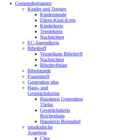
Gemeindegruppen
Kinder und Teenies
Kinderstunde
Eltern-Kind-Kreis
Kinderkreis
Teeniekreis
Nachrichten
EC-Jugendkreis
Bibeltreff
Vorstellung Bibeltreff
Nachrichten
Bibeltreffplan
Bibelstunde
Frauentreff
Generation plus
Haus- und
Gesprächskreise
Hauskreis Generation
55plus
Gesprächskreis
Reichenhain
Hauskreis Bernsdorf
musikalische
Angebote
Chor