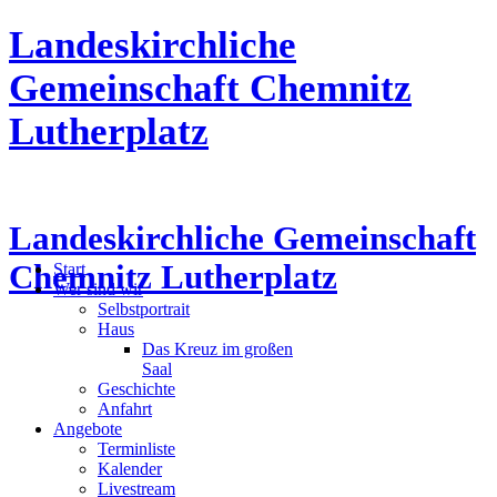
Landeskirchliche
Gemeinschaft Chemnitz
Lutherplatz
Landeskirchliche Gemeinschaft
Chemnitz Lutherplatz
Start
Wer sind wir
Selbstportrait
Haus
Das Kreuz im großen
Saal
Geschichte
Anfahrt
Angebote
Terminliste
Kalender
Livestream