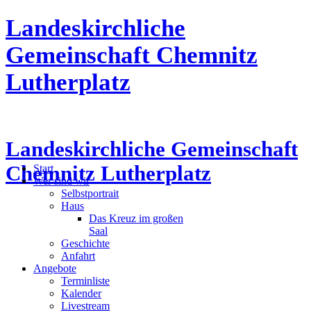
Landeskirchliche
Gemeinschaft Chemnitz
Lutherplatz
Landeskirchliche Gemeinschaft
Chemnitz Lutherplatz
Start
Wer sind wir
Selbstportrait
Haus
Das Kreuz im großen
Saal
Geschichte
Anfahrt
Angebote
Terminliste
Kalender
Livestream