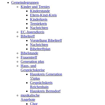
Gemeindegruppen
Kinder und Teenies
Kinderstunde
Eltern-Kind-Kreis
Kinderkreis
Teeniekreis
Nachrichten
EC-Jugendkreis
Bibeltreff
Vorstellung Bibeltreff
Nachrichten
Bibeltreffplan
Bibelstunde
Frauentreff
Generation plus
Haus- und
Gesprächskreise
Hauskreis Generation
55plus
Gesprächskreis
Reichenhain
Hauskreis Bernsdorf
musikalische
Angebote
Chor