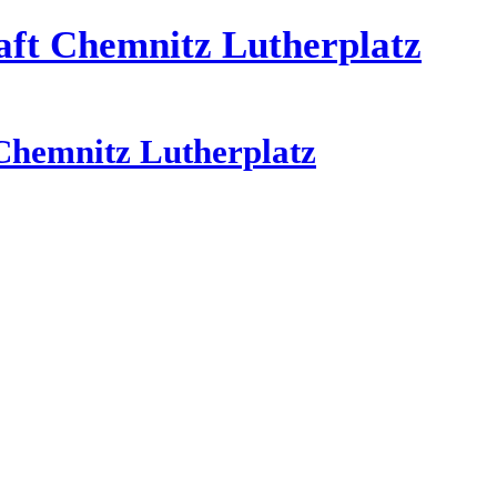
aft Chemnitz Lutherplatz
Chemnitz Lutherplatz