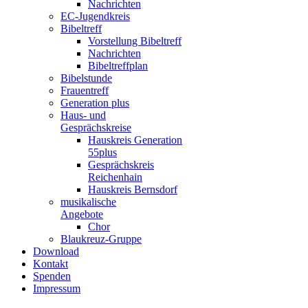
Nachrichten
EC-Jugendkreis
Bibeltreff
Vorstellung Bibeltreff
Nachrichten
Bibeltreffplan
Bibelstunde
Frauentreff
Generation plus
Haus- und
Gesprächskreise
Hauskreis Generation
55plus
Gesprächskreis
Reichenhain
Hauskreis Bernsdorf
musikalische
Angebote
Chor
Blaukreuz-Gruppe
Download
Kontakt
Spenden
Impressum