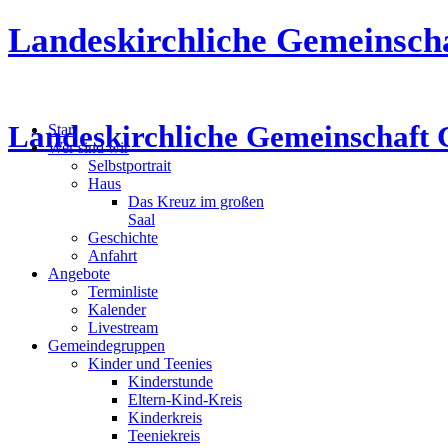
Landeskirchliche Gemeinsch
Landeskirchliche Gemeinschaft 
Start
Wer sind wir
Selbstportrait
Haus
Das Kreuz im großen
Saal
Geschichte
Anfahrt
Angebote
Terminliste
Kalender
Livestream
Gemeindegruppen
Kinder und Teenies
Kinderstunde
Eltern-Kind-Kreis
Kinderkreis
Teeniekreis