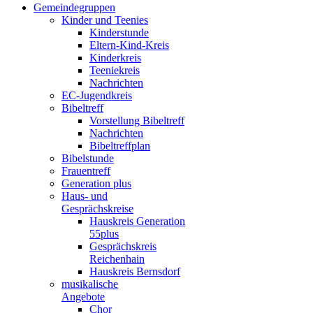
Gemeindegruppen
Kinder und Teenies
Kinderstunde
Eltern-Kind-Kreis
Kinderkreis
Teeniekreis
Nachrichten
EC-Jugendkreis
Bibeltreff
Vorstellung Bibeltreff
Nachrichten
Bibeltreffplan
Bibelstunde
Frauentreff
Generation plus
Haus- und
Gesprächskreise
Hauskreis Generation
55plus
Gesprächskreis
Reichenhain
Hauskreis Bernsdorf
musikalische
Angebote
Chor