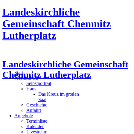
Landeskirchliche
Gemeinschaft Chemnitz
Lutherplatz
Landeskirchliche Gemeinschaft
Chemnitz Lutherplatz
Start
Wer sind wir
Selbstportrait
Haus
Das Kreuz im großen
Saal
Geschichte
Anfahrt
Angebote
Terminliste
Kalender
Livestream