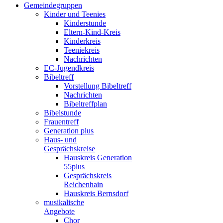
Gemeindegruppen
Kinder und Teenies
Kinderstunde
Eltern-Kind-Kreis
Kinderkreis
Teeniekreis
Nachrichten
EC-Jugendkreis
Bibeltreff
Vorstellung Bibeltreff
Nachrichten
Bibeltreffplan
Bibelstunde
Frauentreff
Generation plus
Haus- und
Gesprächskreise
Hauskreis Generation
55plus
Gesprächskreis
Reichenhain
Hauskreis Bernsdorf
musikalische
Angebote
Chor