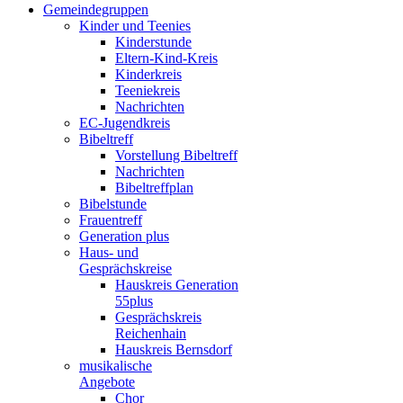
Gemeindegruppen
Kinder und Teenies
Kinderstunde
Eltern-Kind-Kreis
Kinderkreis
Teeniekreis
Nachrichten
EC-Jugendkreis
Bibeltreff
Vorstellung Bibeltreff
Nachrichten
Bibeltreffplan
Bibelstunde
Frauentreff
Generation plus
Haus- und
Gesprächskreise
Hauskreis Generation
55plus
Gesprächskreis
Reichenhain
Hauskreis Bernsdorf
musikalische
Angebote
Chor