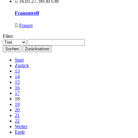
16.01.27
,
09:30 Uhr
Frauentreff
Frauen
Filter
Suchen
Zurücksetzen
Start
Zurück
13
14
15
16
17
18
19
20
21
22
Weiter
Ende