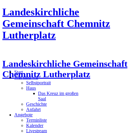
Landeskirchliche
Gemeinschaft Chemnitz
Lutherplatz
Landeskirchliche Gemeinschaft
Chemnitz Lutherplatz
Start
Wer sind wir
Selbstportrait
Haus
Das Kreuz im großen
Saal
Geschichte
Anfahrt
Angebote
Terminliste
Kalender
Livestream