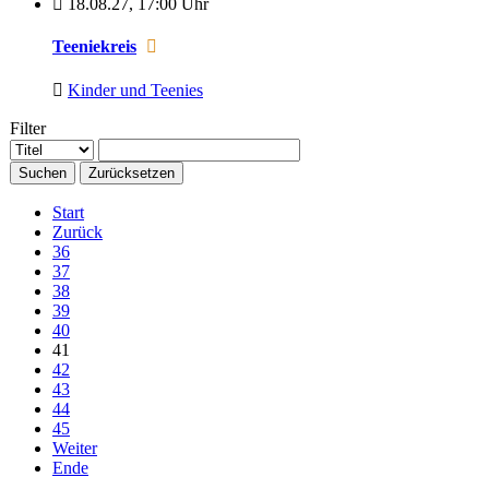
18.08.27
,
17:00 Uhr
Teeniekreis
Kinder und Teenies
Filter
Suchen
Zurücksetzen
Start
Zurück
36
37
38
39
40
41
42
43
44
45
Weiter
Ende