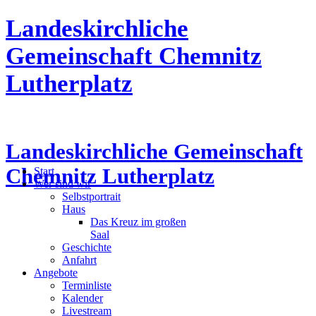
Landeskirchliche
Gemeinschaft Chemnitz
Lutherplatz
Landeskirchliche Gemeinschaft
Chemnitz Lutherplatz
Start
Wer sind wir
Selbstportrait
Haus
Das Kreuz im großen
Saal
Geschichte
Anfahrt
Angebote
Terminliste
Kalender
Livestream