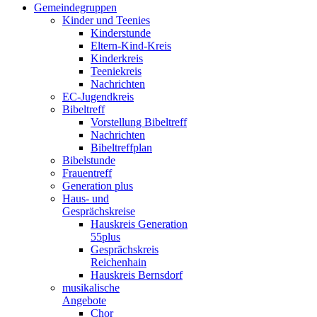
Gemeindegruppen
Kinder und Teenies
Kinderstunde
Eltern-Kind-Kreis
Kinderkreis
Teeniekreis
Nachrichten
EC-Jugendkreis
Bibeltreff
Vorstellung Bibeltreff
Nachrichten
Bibeltreffplan
Bibelstunde
Frauentreff
Generation plus
Haus- und
Gesprächskreise
Hauskreis Generation
55plus
Gesprächskreis
Reichenhain
Hauskreis Bernsdorf
musikalische
Angebote
Chor