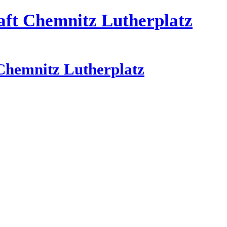
aft Chemnitz Lutherplatz
Chemnitz Lutherplatz