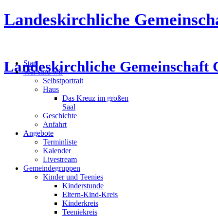
Landeskirchliche Gemeinsch
Landeskirchliche Gemeinschaft 
Start
Wer sind wir
Selbstportrait
Haus
Das Kreuz im großen
Saal
Geschichte
Anfahrt
Angebote
Terminliste
Kalender
Livestream
Gemeindegruppen
Kinder und Teenies
Kinderstunde
Eltern-Kind-Kreis
Kinderkreis
Teeniekreis