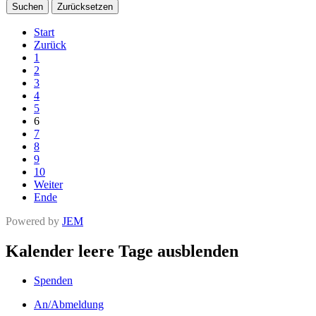
Suchen
Zurücksetzen
Start
Zurück
1
2
3
4
5
6
7
8
9
10
Weiter
Ende
Powered by
JEM
Kalender leere Tage ausblenden
Spenden
An/Abmeldung