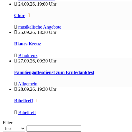
24.09.26
,
19:00 Uhr
Chor
musikalische Angebote
25.09.26
,
18:30 Uhr
Blaues Kreuz
Blaukreuz
27.09.26
,
09:30 Uhr
Familiengottesdienst zum Erntedankfest
Allgemein
28.09.26
,
19:30 Uhr
Bibeltreff
Bibeltreff
Filter