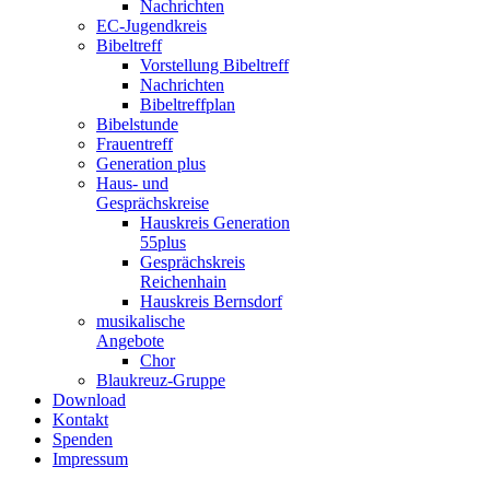
Nachrichten
EC-Jugendkreis
Bibeltreff
Vorstellung Bibeltreff
Nachrichten
Bibeltreffplan
Bibelstunde
Frauentreff
Generation plus
Haus- und
Gesprächskreise
Hauskreis Generation
55plus
Gesprächskreis
Reichenhain
Hauskreis Bernsdorf
musikalische
Angebote
Chor
Blaukreuz-Gruppe
Download
Kontakt
Spenden
Impressum